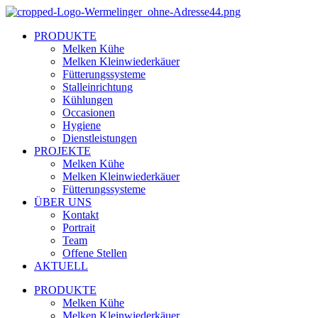
Zum
Inhalt
PRODUKTE
springen
Melken Kühe
Melken Kleinwiederkäuer
Fütterungssysteme
Stalleinrichtung
Kühlungen
Occasionen
Hygiene
Dienstleistungen
PROJEKTE
Melken Kühe
Melken Kleinwiederkäuer
Fütterungssysteme
ÜBER UNS
Kontakt
Portrait
Team
Offene Stellen
AKTUELL
PRODUKTE
Melken Kühe
Melken Kleinwiederkäuer